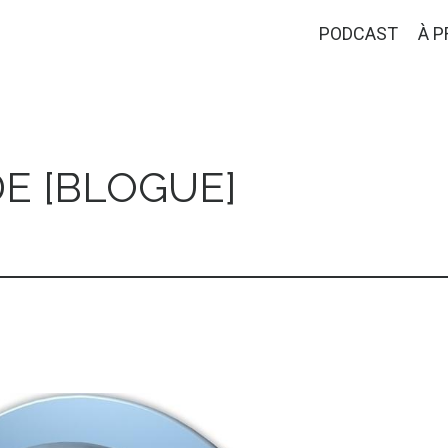
PODCAST
À 
E [BLOGUE]