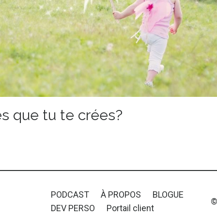
res que tu te crées?
PODCAST
À PROPOS
BLOGUE
©
DEV PERSO
Portail client