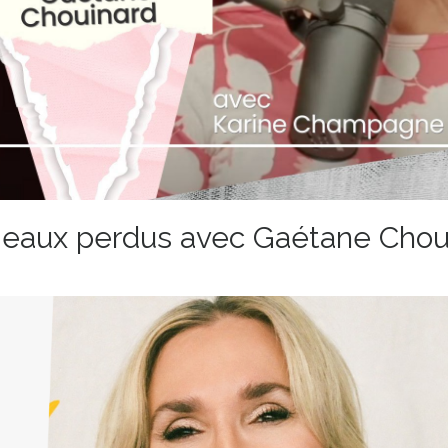
umeaux perdus avec Gaétane Chou