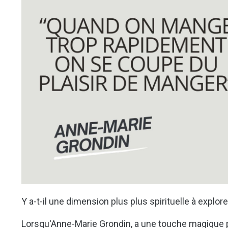
Y a-t-il une dimension plus plus spirituelle à explor
Lorsqu'Anne-Marie Grondin, a une touche magique p