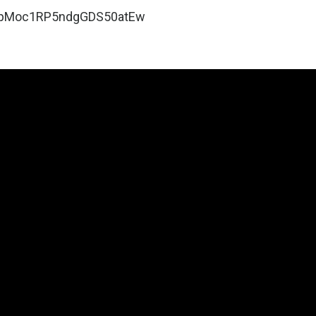
JspMoc1RP5ndgGDS50atEw