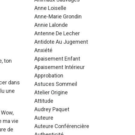
Anne Loiselle
Anne-Marie Grondin
Annie Lalonde
Antenne De Lecher
Antidote Au Jugement
Anxiété
Apaisement Enfant
e, ton
Apaisement Intérieur
Approbation
acer dans
Astuces Sommeil
clu une
Atelier Origine
Attitude
Audrey Paquet
. Wow,
Auteure
de ma vie
Auteure Conférencière
ure de
Authenticité