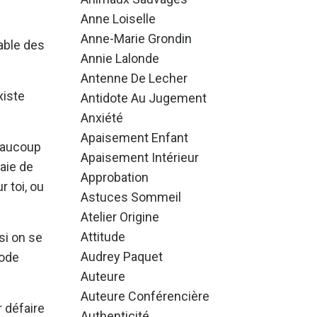
Anne Loiselle
Anne-Marie Grondin
table des
Annie Lalonde
Antenne De Lecher
xiste
Antidote Au Jugement
Anxiété
Apaisement Enfant
beaucoup
Apaisement Intérieur
aie de
Approbation
r toi, ou
Astuces Sommeil
Atelier Origine
Attitude
si on se
Audrey Paquet
hode
Auteure
Auteure Conférencière
 défaire
Authenticité