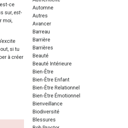
’est-ce
Automne
us sur,
est-
Autres
 moi,
Avancer
Barreau
Barrière
m’excite
Barrières
out, si tu
Beauté
per à créer
Beauté Intérieure
Bien-Être
Bien-Être Enfant
Bien-Être Relationnel
Bien-Être Émotionnel
Bienveillance
Biodiversité
Blessures
Bob Proctor