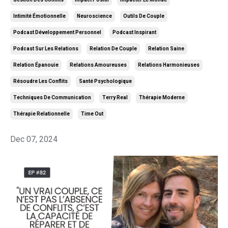
Intimité Émotionnelle
Neuroscience
Outils De Couple
Podcast Développement Personnel
Podcast Inspirant
Podcast Sur Les Relations
Relation De Couple
Relation Saine
Relation Épanouie
Relations Amoureuses
Relations Harmonieuses
Résoudre Les Conflits
Santé Psychologique
Techniques De Communication
Terry Real
Thérapie Moderne
Thérapie Relationnelle
Time Out
Dec 07, 2024